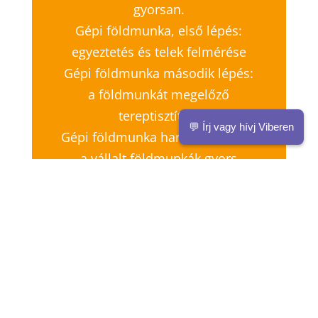
gyorsan.
Gépi földmunka, első lépés:
egyeztetés és telek felmérése
Gépi földmunka második lépés:
a földmunkát megelőző
tereptisztítás.
💬 Írj vagy hívj Viberen
Gépi földmunka harmadik lépés:
a vállalt földmunkák gyors
elvégzése.
Budapest és Pest megye –
keressen a földmunkával való
megbízás érdekében.