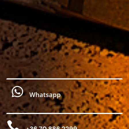

Whatsapp

+36 70 886 2299