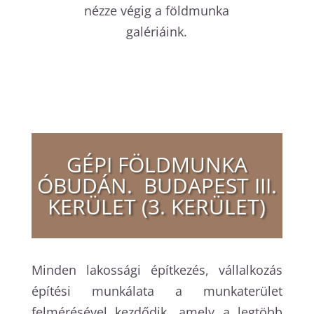
nézze végig a földmunka
galériáink.
GÉPI FÖLDMUNKA
ÓBUDÁN. BUDAPEST III.
KERÜLET (3. KERÜLET)
Minden lakossági építkezés, vállalkozás
építési munkálata a munkaterület
felmérésével kezdődik, amely a legtöbb