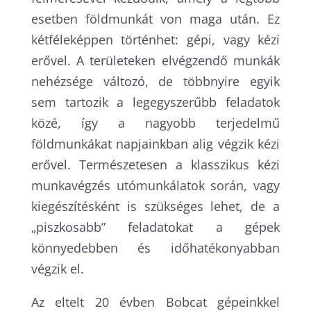
esetben földmunkát von maga után. Ez
kétféleképpen történhet: gépi, vagy kézi
erővel. A területeken elvégzendő munkák
nehézsége változó, de többnyire egyik
sem tartozik a legegyszerűbb feladatok
közé, így a nagyobb terjedelmű
földmunkákat napjainkban alig végzik kézi
erővel. Természetesen a klasszikus kézi
munkavégzés utómunkálatok során, vagy
kiegészítésként is szükséges lehet, de a
„piszkosabb” feladatokat a gépek
könnyedebben és időhatékonyabban
végzik el.
Az eltelt 20 évben Bobcat gépeinkkel