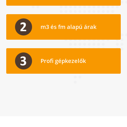
m3 és fm alapú árak
Profi gépkezelők