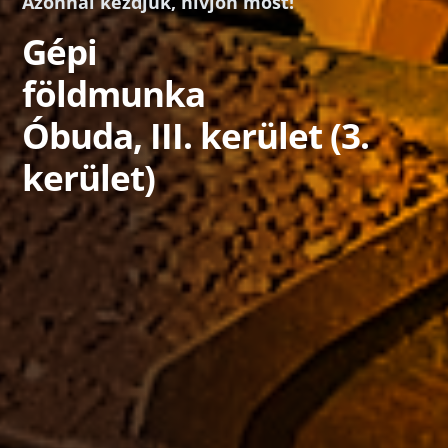
Azonnal kezdjük, hívjon most!
Gépi
földmunka
Óbuda, III. kerület (3.
kerület)