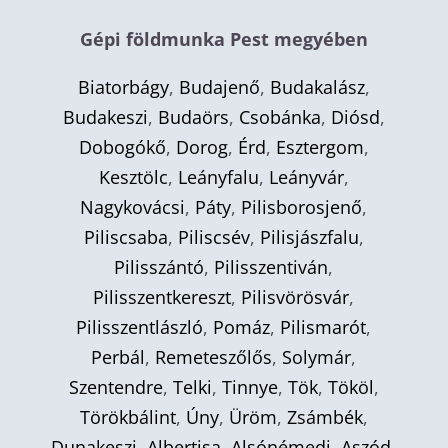
Gépi földmunka Pest megyében
Biatorbágy
,
Budajenő
,
Budakalász
,
Budakeszi
,
Budaörs
,
Csobánka
,
Diósd
,
Dobogókő
,
Dorog
,
Érd
,
Esztergom
,
Kesztölc
,
Leányfalu
,
Leányvár
,
Nagykovácsi
,
Páty
,
Pilisborosjenő
,
Piliscsaba
,
Piliscsév
,
Pilisjászfalu
,
Pilisszántó
,
Pilisszentiván
,
Pilisszentkereszt
,
Pilisvörösvár
,
Pilisszentlászló
,
Pomáz
,
Pilismarót
,
Perbál
,
Remeteszőlős
,
Solymár
,
Szentendre
,
Telki
,
Tinnye
,
Tök
,
Tököl
,
Törökbálint
,
Úny
,
Üröm
,
Zsámbék
,
Dunakeszi
,
Albertisa
,
Alsónémedi
,
Aszód
,