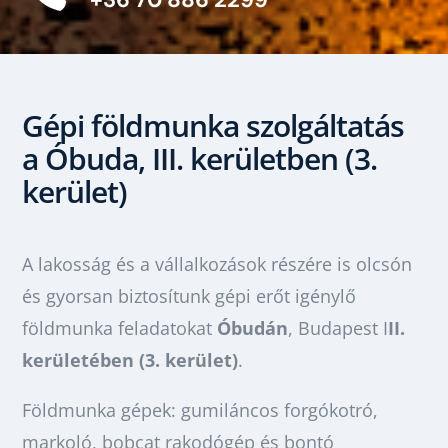
Gépi földmunka szolgáltatás
a Óbuda, III. kerületben (3.
kerület)
A lakosság és a vállalkozások részére is olcsón
és gyorsan biztosítunk gépi erőt igénylő
földmunka feladatokat
Óbudán
, Budapest I
II.
kerületében (3. kerület)
.
Földmunka gépek: gumiláncos forgókotró,
markoló, bobcat rakodógép és bontó