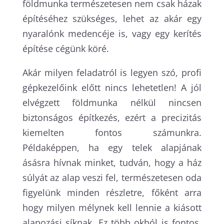
földmunka természetesen nem csak házak
építéséhez szükséges, lehet az akár egy
nyaralónk medencéje is, vagy egy kerítés
építése cégünk köré.
Akár milyen feladatról is legyen szó, profi
gépkezelőink előtt nincs lehetetlen! A jól
elvégzett földmunka nélkül nincsen
biztonságos építkezés, ezért a precizitás
kiemelten fontos számunkra.
Példaképpen, ha egy telek alapjának
ásásra hívnak minket, tudván, hogy a ház
súlyát az alap veszi fel, természetesen oda
figyelünk minden részletre, főként arra
hogy milyen mélynek kell lennie a kiásott
alapozási síknak. Ez több okból is fontos,