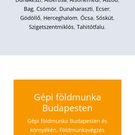
Bag
,
Csömör
,
Dunaharaszti
,
Ecser
,
Gödöllő
,
Herceghalom
,
Ócsa
,
Sóskút
,
Szigetszentmiklós
,
Tahitótfalu
.
Gépi földmunka
Budapesten
Gépi földmunka Budapesten és
környékén. Földmunkavégzés