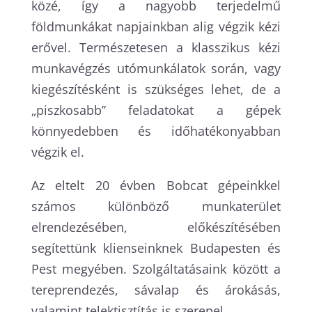
közé, így a nagyobb terjedelmű
földmunkákat napjainkban alig végzik kézi
erővel. Természetesen a klasszikus kézi
munkavégzés utómunkálatok során, vagy
kiegészítésként is szükséges lehet, de a
„piszkosabb” feladatokat a gépek
könnyedebben és időhatékonyabban
végzik el.
Az eltelt 20 évben Bobcat gépeinkkel
számos különböző munkaterület
elrendezésében, előkészítésében
segítettünk klienseinknek Budapesten és
Pest megyében. Szolgáltatásaink között a
tereprendezés, sávalap és árokásás,
valamint telektisztítás is szerepel.