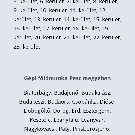
5. kerület
,
6. kerület
,
7. kerület
,
8. kerület
,
9. kerület
,
10. kerület
,
11. kerület
,
12.
kerület
,
13. kerület
,
14. kerület
,
15. kerület
,
16. kerület
,
17. kerület
,
18. kerület
,
19.
kerület
,
20. kerület
,
21. kerület
,
22. kerület
,
23. kerület
Gépi földmunka Pest megyében
Biatorbágy
,
Budajenő
,
Budakalász
,
Budakeszi
,
Budaörs
,
Csobánka
,
Diósd
,
Dobogókő
,
Dorog
,
Érd
,
Esztergom
,
Kesztölc
,
Leányfalu
,
Leányvár
,
Nagykovácsi
,
Páty
,
Pilisborosjenő
,