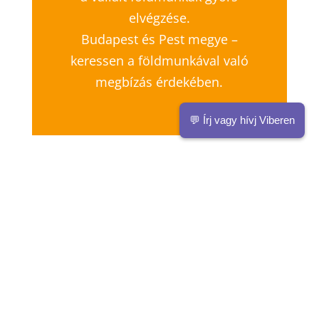
elvégzése.
Budapest és Pest megye –
keressen a földmunkával való
megbízás érdekében.
💬 Írj vagy hívj Viberen
KAPCSOLAT