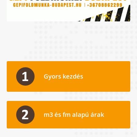
Gyors kezdés
m3 és fm alapú árak