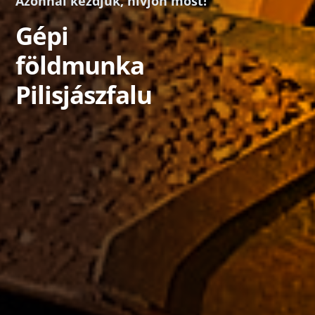
Azonnal kezdjük, hívjon most!
Gépi
földmunka
Pilisjászfalu