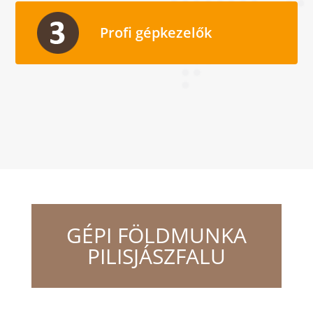
Profi gépkezelők
GÉPI FÖLDMUNKA
PILISJÁSZFALU