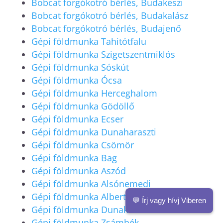
Bobcat forgókotró bérlés, Budakeszi
Bobcat forgókotró bérlés, Budakalász
Bobcat forgókotró bérlés, Budajenő
Gépi földmunka Tahitótfalu
Gépi földmunka Szigetszentmiklós
Gépi földmunka Sóskút
Gépi földmunka Ócsa
Gépi földmunka Herceghalom
Gépi földmunka Gödöllő
Gépi földmunka Ecser
Gépi földmunka Dunaharaszti
Gépi földmunka Csömör
Gépi földmunka Bag
Gépi földmunka Aszód
Gépi földmunka Alsónemedi
Gépi földmunka Albertisa
💬 Írj vagy hívj Viberen
Gépi földmunka Dunakeszi
Gépi földmunka Zsámbék