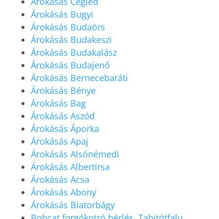
Árokásás Cegléd
Árokásás Bugyi
Árokásás Budaörs
Árokásás Budakeszi
Árokásás Budakalász
Árokásás Budajenő
Árokásás Bernecebaráti
Árokásás Bénye
Árokásás Bag
Árokásás Aszód
Árokásás Áporka
Árokásás Apaj
Árokásás Alsónémedi
Árokásás Albertirsa
Árokásás Acsa
Árokásás Abony
Árokásás Biatorbágy
Bobcat forgókotró bérlés, Tahitótfalu